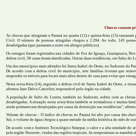
Chuvas causam pre
As chuvas que atingiram o Paraná na quarta (12) e quinta-feira (13) causaram
Civil. O número de pessoas atingidas chegou a 2.294. Ao todo, 145 pessoa
desabrigadas (que passaram a noite em abrigos públicos).
Os estragos foram registrados nas cidades de Foz do Iguaçu, Guarapuava, Nov
defesa civil, 58 casas foram danificadas. Outras duas residências, em Salto do Lo
Um dos municípios mais afetados foi Santa Izabel do Oeste, no Sudoeste do Par
De acordo com a defesa civil do município, sete famílias tiveram que remo
suspender os móveis para locais mais altos dentro de casa para evitar que estra
Nesta sexta-feira (14), segundo a defesa civil de Santa Izabel do Oeste, a situ
afirmou Jane Dalva Cancelier, responsável pelo órgão na cidade.
A população de Salto do Lontra, também no Sudoeste, sofreu com as cheias d
desabrigadas. A situação nesta sexta-feira também se normalizou e muitas famí
ainda permanecem desalojadas por causa da destruição nas residências”, afirmou
Volume de chuvas – O índice de chuvas no Paraná foi alto por causa das chuv
Sul, o volume de água chegou a quase metade da média histórica do mês de outu
De acordo com o Instituto Tecnológico Simepar, o calor e a alta umidade do a
pela região Noroeste, vindas das regiões tropicais. As temperaturas se mantêm 