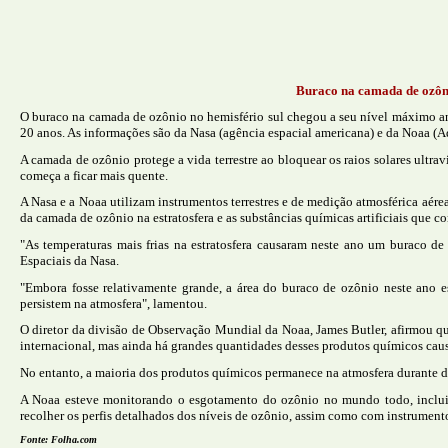
Buraco na camada de ozôn
O buraco na camada de ozônio no hemisfério sul chegou a seu nível máximo an
20 anos. As informações são da Nasa (agência espacial americana) e da Noaa (
A camada de ozônio protege a vida terrestre ao bloquear os raios solares ultra
começa a ficar mais quente.
A Nasa e a Noaa utilizam instrumentos terrestres e de medição atmosférica aérea
da camada de ozônio na estratosfera e as substâncias químicas artificiais que 
"As temperaturas mais frias na estratosfera causaram neste ano um buraco d
Espaciais da Nasa.
"Embora fosse relativamente grande, a área do buraco de ozônio neste ano 
persistem na atmosfera", lamentou.
O diretor da divisão de Observação Mundial da Noaa, James Butler, afirmou 
internacional, mas ainda há grandes quantidades desses produtos químicos cau
No entanto, a maioria dos produtos químicos permanece na atmosfera durante d
A Noaa esteve monitorando o esgotamento do ozônio no mundo todo, incluind
recolher os perfis detalhados dos níveis de ozônio, assim como com instrumentos
Fonte: Folha.com