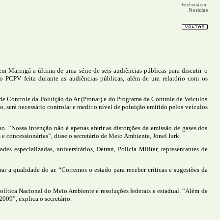
Você está em:
Notícias
em Maringá a última de uma série de seis audiências públicas para discutir o
do PCPV feita durante as audiências públicas, além de um relatório com os
 de Controle da Poluição do Ar (Pronar) e do Programa de Controle de Veículos
, será necessário controlar e medir o nível de poluição emitido pelos veículos
o. “Nossa intenção não é apenas aferir as distorções da emissão de gases dos
 e concessionárias”, disse o secretário de Meio Ambiente, Jonel Iurk.
 especializadas, universitários, Detran, Polícia Militar, representantes de
rar a qualidade do ar. “Corremos o estado para receber críticas e sugestões da
Política Nacional do Meio Ambiente e resoluções federais e estadual. “Além de
009”, explica o secretário.