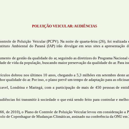
POLUIÇÃO VEICULAR: AUDIÊNCIAS
role de Poluição Veicular (PCPV). Na noite de quarta-feira (26), foi realizada 
stituto Ambiental do Paraná (IAP) irão divulgar em seus sites a apresentação 
trumento de gestão da qualidade do ar, seguindo as diretrizes do Programa Nacional
de de vida da população, buscando maior preservação da qualidade do ar. Para isso
eículos dobrou nos últimos 10 anos, chegando a 5,3 milhões em setembro deste an
hor qualidade do ar. Por isso, o plano prevê um tempo de adaptação para as oficinas
avel, Londrina e Maringá, com a participação de mais de 450 pessoas de entidades
diências foi transmitir à sociedade o que está sendo feito para controlar e melho
066, de 2010), o Plano de Controle de Poluição Veicular levou em consideração a 
tocolo de Copenhague de Mudanças Climáticas, assinado na conferência da ONU em 2