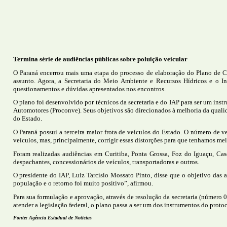
Termina série de audiências públicas sobre poluição veicular
O Paraná encerrou mais uma etapa do processo de elaboração do Plano de Cont
assunto. Agora, a Secretaria do Meio Ambiente e Recursos Hídricos e o In
questionamentos e dúvidas apresentados nos encontros.
O plano foi desenvolvido por técnicos da secretaria e do IAP para ser um ins
Automotores (Proconve). Seus objetivos são direcionados à melhoria da qualida
do Estado.
O Paraná possui a terceira maior frota de veículos do Estado. O número de v
veículos, mas, principalmente, corrigir essas distorções para que tenhamos mel
Foram realizadas audiências em Curitiba, Ponta Grossa, Foz do Iguaçu, Casc
despachantes, concessionários de veículos, transportadoras e outros.
O presidente do IAP, Luiz Tarcísio Mossato Pinto, disse que o objetivo das au
população e o retorno foi muito positivo”, afirmou.
Para sua formulação e aprovação, através de resolução da secretaria (número 
atender a legislação federal, o plano passa a ser um dos instrumentos do pro
Fonte: Agência Estadual de Noticias