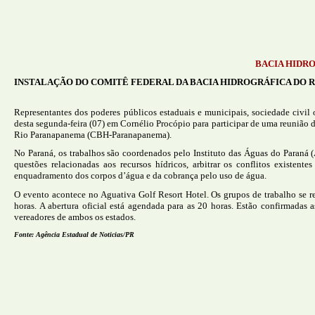
BACIA HIDR
INSTALAÇÃO DO COMITÊ FEDERAL DA BACIA HIDROGRÁFICA DO 
Representantes dos poderes públicos estaduais e municipais, sociedade civil 
desta segunda-feira (07) em Cornélio Procópio para participar de uma reunião 
Rio Paranapanema (CBH-Paranapanema).
No Paraná, os trabalhos são coordenados pelo Instituto das Águas do Paraná
questões relacionadas aos recursos hídricos, arbitrar os conflitos existen
enquadramento dos corpos d’água e da cobrança pelo uso de água.
O evento acontece no Aguativa Golf Resort Hotel. Os grupos de trabalho se re
horas. A abertura oficial está agendada para as 20 horas. Estão confirmadas 
vereadores de ambos os estados.
Fonte: Agência Estadual de Noticias/PR