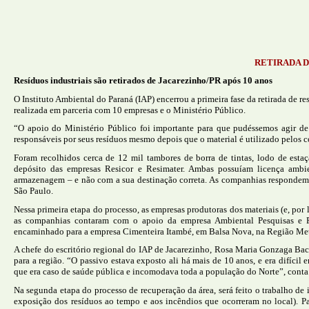
RETIRADA D
Resíduos industriais são retirados de Jacarezinho/PR após 10 anos
O Instituto Ambiental do Paraná (IAP) encerrou a primeira fase da retirada de r
realizada em parceria com 10 empresas e o Ministério Público.
“O apoio do Ministério Público foi importante para que pudéssemos agir d
responsáveis por seus resíduos mesmo depois que o material é utilizado pelos c
Foram recolhidos cerca de 12 mil tambores de borra de tintas, lodo de esta
depósito das empresas Resicor e Resimater. Ambas possuíam licença ambi
armazenagem – e não com a sua destinação correta. As companhias respondem a 
São Paulo.
Nessa primeira etapa do processo, as empresas produtoras dos materiais (e, por 
as companhias contaram com o apoio da empresa Ambiental Pesquisas e Pr
encaminhado para a empresa Cimenteira Itambé, em Balsa Nova, na Região Metro
A chefe do escritório regional do IAP de Jacarezinho, Rosa Maria Gonzaga Bacc
para a região. “O passivo estava exposto ali há mais de 10 anos, e era difíci
que era caso de saúde pública e incomodava toda a população do Norte”, conta
Na segunda etapa do processo de recuperação da área, será feito o trabalho d
exposição dos resíduos ao tempo e aos incêndios que ocorreram no local). 