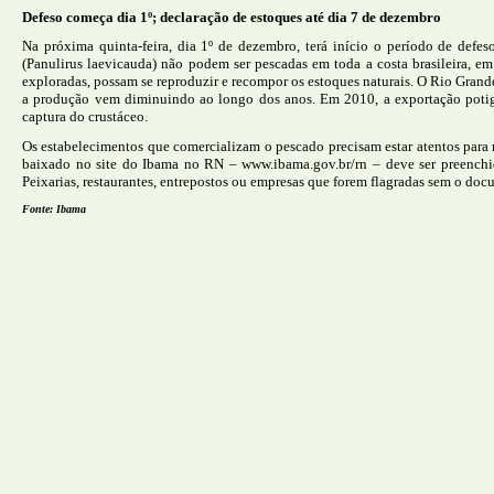
Defeso começa dia 1º; declaração de estoques até dia 7 de dezembro
Na próxima quinta-feira, dia 1º de dezembro, terá início o período de defe
(Panulirus laevicauda) não podem ser pescadas em toda a costa brasileira, em
exploradas, possam se reproduzir e recompor os estoques naturais. O Rio Grand
a produção vem diminuindo ao longo dos anos. Em 2010, a exportação potig
captura do crustáceo.
Os estabelecimentos que comercializam o pescado precisam estar atentos para 
baixado no site do Ibama no RN –
www.ibama.gov.br/rn
– deve ser preenchi
Peixarias, restaurantes, entrepostos ou empresas que forem flagradas sem o doc
Fonte: Ibama