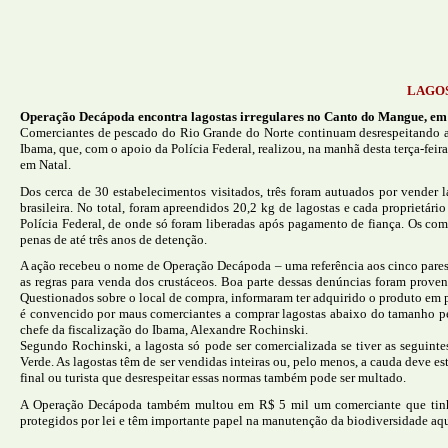
LAGO
Operação Decápoda encontra lagostas irregulares no Canto do Mangue, em
Comerciantes de pescado do Rio Grande do Norte continuam desrespeitando as r
Ibama, que, com o apoio da Polícia Federal, realizou, na manhã desta terça-fe
em Natal.
Dos cerca de 30 estabelecimentos visitados, três foram autuados por vender 
brasileira. No total, foram apreendidos 20,2 kg de lagostas e cada proprietá
Polícia Federal, de onde só foram liberadas após pagamento de fiança. Os com
penas de até três anos de detenção.
A ação recebeu o nome de Operação Decápoda – uma referência aos cinco pares 
as regras para venda dos crustáceos. Boa parte dessas denúncias foram proven
Questionados sobre o local de compra, informaram ter adquirido o produto em 
é convencido por maus comerciantes a comprar lagostas abaixo do tamanho per
chefe da fiscalização do Ibama, Alexandre Rochinski.
Segundo Rochinski, a lagosta só pode ser comercializada se tiver as seguin
Verde. As lagostas têm de ser vendidas inteiras ou, pelo menos, a cauda deve es
final ou turista que desrespeitar essas normas também pode ser multado.
A Operação Decápoda também multou em R$ 5 mil um comerciante que tinha 
protegidos por lei e têm importante papel na manutenção da biodiversidade aqu