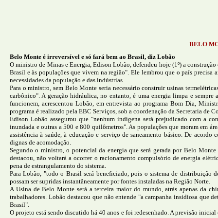
BELO MO
Belo Monte é irreversível e só fará bem ao Brasil, diz Lobão
O ministro de Minas e Energia, Edison Lobão, defendeu hoje (1º) a construção 
Brasil e às populações que vivem na região". Ele lembrou que o país precisa a
necessidades da população e das indústrias.
Para o ministro, sem Belo Monte seria necessário construir usinas termelétric
carbônico". A geração hidráulica, no entanto, é uma energia limpa e sempre
funcionem, acrescentou Lobão, em entrevista ao programa Bom Dia, Ministro,
programa é realizado pela EBC Serviços, sob a coordenação da Secretaria de C
Edison Lobão assegurou que "nenhum indígena será prejudicado com a cons
inundada e outras a 500 e 800 quilômetros". As populações que moram em áreas
assistência à saúde, à educação e serviço de saneamento básico. De acordo 
dignas de acomodação.
Segundo o ministro, o potencial da energia que será gerada por Belo Monte 
destacou, não voltará a ocorrer o racionamento compulsório de energia el
pena de estrangulamento do sistema.
Para Lobão, "todo o Brasil será beneficiado, pois o sistema de distribuição 
possam ser supridas instantâneamente por fontes instaladas na Região Norte.
A Usina de Belo Monte será a terceira maior do mundo, atrás apenas da chin
trabalhadores. Lobão destacou que não entende "a campanha insidiosa que de
Brasil".
O projeto está sendo discutido há 40 anos e foi redesenhado. A previsão inicial 