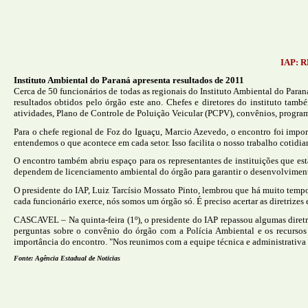
IAP: 
Instituto Ambiental do Paraná apresenta resultados de 2011
Cerca de 50 funcionários de todas as regionais do Instituto Ambiental do Para
resultados obtidos pelo órgão este ano. Chefes e diretores do instituto tam
atividades, Plano de Controle de Poluição Veicular (PCPV), convênios, program
Para o chefe regional de Foz do Iguaçu, Marcio Azevedo, o encontro foi impo
entendemos o que acontece em cada setor. Isso facilita o nosso trabalho cotidian
O encontro também abriu espaço para os representantes de instituições que es
dependem de licenciamento ambiental do órgão para garantir o desenvolviment
O presidente do IAP, Luiz Tarcísio Mossato Pinto, lembrou que há muito tempo
cada funcionário exerce, nós somos um órgão só. É preciso acertar as diretrizes 
CASCAVEL – Na quinta-feira (1º), o presidente do IAP repassou algumas diretri
perguntas sobre o convênio do órgão com a Polícia Ambiental e os recurso
importância do encontro. "Nos reunimos com a equipe técnica e administrativa p
Fonte: Agência Estadual de Noticias