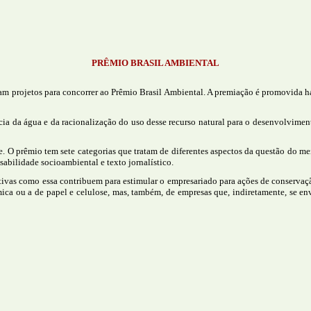
PRÊMIO BRASIL AMBIENTAL
eram projetos para concorrer ao Prêmio Brasil Ambiental. A premiação é promovida
 da água e da racionalização do uso desse recurso natural para o desenvolvimento
te. O prêmio tem sete categorias que tratam de diferentes aspectos da questão do m
sabilidade socioambiental e texto jornalístico.
ativas como essa contribuem para estimular o empresariado para ações de conserva
mica ou a de papel e celulose, mas, também, de empresas que, indiretamente, se en