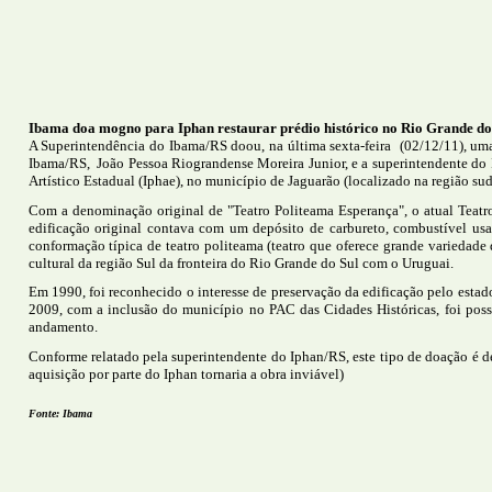
Ibama doa mogno para Iphan restaurar prédio histórico no Rio Grande do
A Superintendência do Ibama/RS doou, na última sexta-feira (02/12/11), uma
Ibama/RS, João Pessoa Riograndense Moreira Junior, e a superintendente do I
Artístico Estadual (Iphae), no município de Jaguarão (localizado na região sud
Com a denominação original de "Teatro Politeama Esperança", o atual Teatro
edificação original contava com um depósito de carbureto, combustível usa
conformação típica de teatro politeama (teatro que oferece grande variedade 
cultural da região Sul da fronteira do Rio Grande do Sul com o Uruguai.
Em 1990, foi reconhecido o interesse de preservação da edificação pelo esta
2009, com a inclusão do município no PAC das Cidades Históricas, foi possí
andamento.
Conforme relatado pela superintendente do Iphan/RS, este tipo de doação é d
aquisição por parte do Iphan tornaria a obra inviável)
Fonte: Ibama