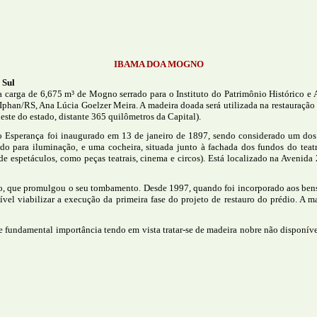
IBAMA DOA MOGNO
 Sul
 carga de 6,675 m³ de Mogno serrado para o Instituto do Patrimônio Histórico e A
phan/RS, Ana Lúcia Goelzer Meira. A madeira doada será utilizada na restauração 
este do estado, distante 365 quilômetros da Capital).
 Esperança foi inaugurado em 13 de janeiro de 1897, sendo considerado um dos m
do para iluminação, e uma cocheira, situada junto à fachada dos fundos do teat
de espetáculos, como peças teatrais, cinema e circos). Está localizado na Avenida 
do, que promulgou o seu tombamento. Desde 1997, quando foi incorporado aos bens
vel viabilizar a execução da primeira fase do projeto de restauro do prédio. A 
e fundamental importância tendo em vista tratar-se de madeira nobre não disponí