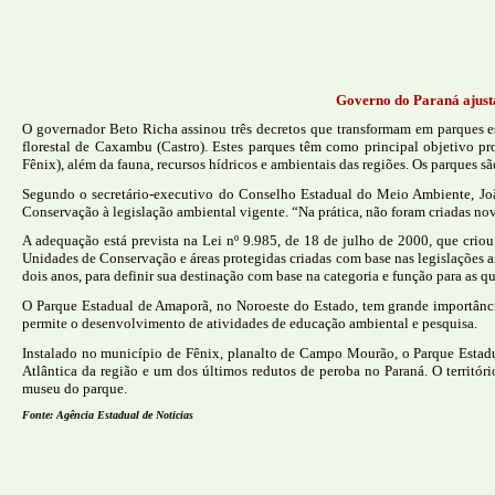
Governo do Paraná ajusta 
O governador Beto Richa assinou três decretos que transformam em parques est
florestal de Caxambu (Castro). Estes parques têm como principal objetivo pro
Fênix), além da fauna, recursos hídricos e ambientais das regiões. Os parques s
Segundo o secretário-executivo do Conselho Estadual do Meio Ambiente, Joã
Conservação à legislação ambiental vigente. “Na prática, não foram criadas nov
A adequação está prevista na Lei nº 9.985, de 18 de julho de 2000, que crio
Unidades de Conservação e áreas protegidas criadas com base nas legislações ant
dois anos, para definir sua destinação com base na categoria e função para as qu
O Parque Estadual de Amaporã, no Noroeste do Estado, tem grande importância 
permite o desenvolvimento de atividades de educação ambiental e pesquisa.
Instalado no município de Fênix, planalto de Campo Mourão, o Parque Estadua
Atlântica da região e um dos últimos redutos de peroba no Paraná. O territór
museu do parque.
Fonte: Agência Estadual de Noticias