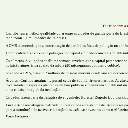
Curitiba tem a 
Curitiba tem a melhor qualidade do ar entre as cidades de grande porte do Br
monitorou 1,1 mil cidades de 91 países.
A OMS recomenda que a concentração de partículas finas de poluição no ar não
Foram coletadas as taxas de poluição por capital e cidades com mais de 100 mil 
Os números, divulgados na última semana, revelam que a capital paranaense se
poluição atmosférica abaixo da média (20 microgramas por metro cúbico).
Segundo a OMS, mais de 2 milhões de pessoas morrem a cada ano em decorrência
Árvores - Curitiba atualmente possui cerca de 300 mil árvores nas ruas. As alte
diversidade de espécies plantadas em vias públicas e o aumento em 100 mil met
cima e mais protegida da insolação.
Os dados fazem parte da pesquisa do engenheiro florestal Rogério Bobrowski,
Em 1984 na amostragem realizada foi constatada a existência de 94 espécies p
para a introdução de nativas e remoção das exóticas invasoras como o Alfeneiro
Fonte: Bonde.com