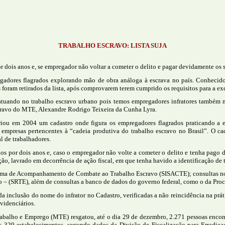
TRABALHO ESCRAVO: LISTA SUJA
 dois anos e, se empregador não voltar a cometer o delito e pagar devidamente os sa
dores flagrados explorando mão de obra análoga à escrava no país. Conhecido 
s foram retirados da lista, após comprovarem terem cumprido os requisitos para a excl
tuando no trabalho escravo urbano pois temos empregadores infratores também ne
scravo do MTE, Alexandre Rodrigo Teixeira da Cunha Lyra.
riou em 2004 um cadastro onde figura os empregadores flagrados praticando a exp
mpresas pertencentes à “cadeia produtiva do trabalho escravo no Brasil”. O cada
l de trabalhadores.
os por dois anos e, caso o empregador não volte a cometer o delito e tenha pago d
ção, lavrado em decorrência de ação fiscal, em que tenha havido a identificação de
stema de Acompanhamento de Combate ao Trabalho Escravo (SISACTE); consultas no
– (SRTE), além de consultas a banco de dados do governo federal, como o da Proc
 inclusão do nome do infrator no Cadastro, verificadas a não reincidência na práti
videnciários.
abalho e Emprego (MTE) resgatou, até o dia 29 de dezembro, 2.271 pessoas encon
s 320 estabelecimentos, segundo dados da Divisão de Fiscalização para Erradica