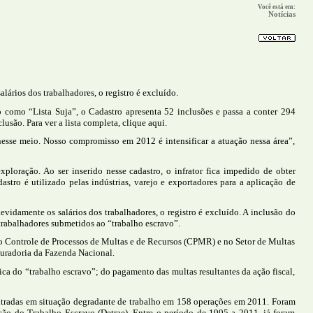
Você está em:
Notícias
lários dos trabalhadores, o registro é excluído.
como “Lista Suja”, o Cadastro apresenta 52 inclusões e passa a conter 294
usão. Para ver a lista completa, clique aqui.
sse meio. Nosso compromisso em 2012 é intensificar a atuação nessa área”,
loração. Ao ser inserido nesse cadastro, o infrator fica impedido de obter
stro é utilizado pelas indústrias, varejo e exportadores para a aplicação de
evidamente os salários dos trabalhadores, o registro é excluído. A inclusão do
 trabalhadores submetidos ao “trabalho escravo”.
 Controle de Processos de Multas e de Recursos (CPMR) e no Setor de Multas
uradoria da Fazenda Nacional.
ca do “trabalho escravo”; do pagamento das multas resultantes da ação fiscal,
tradas em situação degradante de trabalho em 158 operações em 2011. Foram
ção do Trabalho Escravo (Detrae). Entre o período de 1995 a 2011, já foram