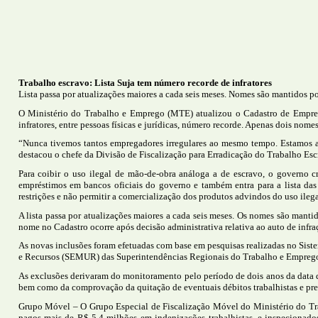
Trabalho escravo: Lista Suja tem número recorde de infratores
Lista passa por atualizações maiores a cada seis meses. Nomes são mantidos por
O Ministério do Trabalho e Emprego (MTE) atualizou o Cadastro de Emprega
infratores, entre pessoas físicas e jurídicas, número recorde. Apenas dois nome
“Nunca tivemos tantos empregadores irregulares ao mesmo tempo. Estamos a
destacou o chefe da Divisão de Fiscalização para Erradicação do Trabalho E
Para coibir o uso ilegal de mão-de-obra análoga a de escravo, o governo c
empréstimos em bancos oficiais do governo e também entra para a lista das e
restrições e não permitir a comercialização dos produtos advindos do uso ilega
A lista passa por atualizações maiores a cada seis meses. Os nomes são mantid
nome no Cadastro ocorre após decisão administrativa relativa ao auto de infra
As novas inclusões foram efetuadas com base em pesquisas realizadas no Si
e Recursos (SEMUR) das Superintendências Regionais do Trabalho e Emprego 
As exclusões derivaram do monitoramento pelo período de dois anos da data da
bem como da comprovação da quitação de eventuais débitos trabalhistas e pre
Grupo Móvel – O Grupo Especial de Fiscalização Móvel do Ministério do Tr
pagos mais de R$ 5,4 milhões em indenizações trabalhistas, e inspecionado