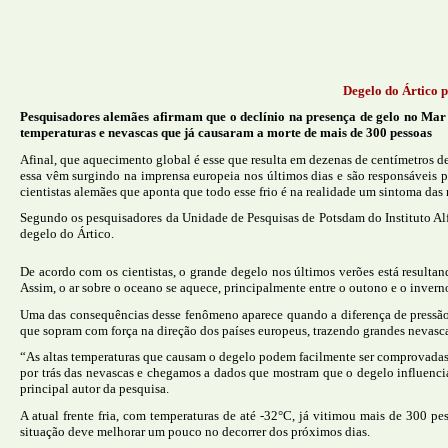
Degelo do Ártico p
Pesquisadores alemães afirmam que o declínio na presença de gelo no Mar d
temperaturas e nevascas que já causaram a morte de mais de 300 pessoas
Afinal, que aquecimento global é esse que resulta em dezenas de centímetros
essa vêm surgindo na imprensa europeia nos últimos dias e são responsáveis p
cientistas alemães que aponta que todo esse frio é na realidade um sintoma das
Segundo os pesquisadores da Unidade de Pesquisas de Potsdam do Instituto Alf
degelo do Ártico.
De acordo com os cientistas, o grande degelo nos últimos verões está resulta
Assim, o ar sobre o oceano se aquece, principalmente entre o outono e o invern
Uma das consequências desse fenômeno aparece quando a diferença de pressão e
que sopram com força na direção dos países europeus, trazendo grandes nevascas
“As altas temperaturas que causam o degelo podem facilmente ser comprovada
por trás das nevascas e chegamos a dados que mostram que o degelo influencia 
principal autor da pesquisa.
A atual frente fria, com temperaturas de até -32°C, já vitimou mais de 300 p
situação deve melhorar um pouco no decorrer dos próximos dias.