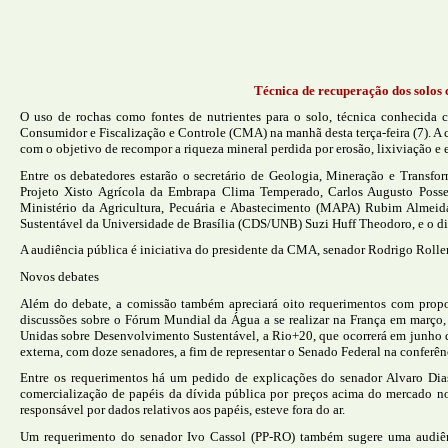
Técnica de recuperação dos solos 
O uso de rochas como fontes de nutrientes para o solo, técnica conhecid
Consumidor e Fiscalização e Controle (CMA) na manhã desta terça-feira (7). A c
com o objetivo de recompor a riqueza mineral perdida por erosão, lixiviação e e
Entre os debatedores estarão o secretário de Geologia, Mineração e Transf
Projeto Xisto Agrícola da Embrapa Clima Temperado, Carlos Augusto Posser
Ministério da Agricultura, Pecuária e Abastecimento (MAPA) Rubim Almei
Sustentável da Universidade de Brasília (CDS/UNB) Suzi Huff Theodoro, e o d
A audiência pública é iniciativa do presidente da CMA, senador Rodrigo Rol
Novos debates
Além do debate, a comissão também apreciará oito requerimentos com propost
discussões sobre o Fórum Mundial da Água a se realizar na França em março, 
Unidas sobre Desenvolvimento Sustentável, a Rio+20, que ocorrerá em junho d
externa, com doze senadores, a fim de representar o Senado Federal na conferên
Entre os requerimentos há um pedido de explicações do senador Alvaro Dia
comercialização de papéis da dívida pública por preços acima do mercado n
responsável por dados relativos aos papéis, esteve fora do ar.
Um requerimento do senador Ivo Cassol (PP-RO) também sugere uma audiênc