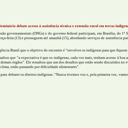
Seminário debate acesso à assistência técnica e extensão rural em terras indígen
 não governamentais (ONGs) e do governo federal participam, em Brasília, do 1º 
ça-feira (13) e prosseguem até amanhã (15), abordando serviços de assistência para
ia Brasil que o objetivo do encontro é “envolver os indígenas para que fiquem cie
saltou que “a expectativa é que os indígenas, cada vez mais, tenham acesso à boa 
 demais órgãos”. Ele ressaltou que um dos desafios que estão sendo discutidos no e
lima, estão passando por dificuldade alimentares”.
ara debater os direitos indígenas. “Nunca tivemos voz e, pela primeira vez, vamos