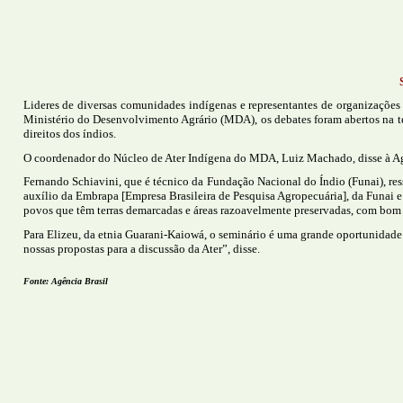
Lideres de diversas comunidades indígenas e representantes de organizações
Ministério do Desenvolvimento Agrário (MDA), os debates foram abertos na ter
direitos dos índios.
O coordenador do Núcleo de Ater Indígena do MDA, Luiz Machado, disse à Agênc
Fernando Schiavini, que é técnico da Fundação Nacional do Índio (Funai), res
auxílio da Embrapa [Empresa Brasileira de Pesquisa Agropecuária], da Funai e
povos que têm terras demarcadas e áreas razoavelmente preservadas, com bom c
Para Elizeu, da etnia Guarani-Kaiowá, o seminário é uma grande oportunidade p
nossas propostas para a discussão da Ater”, disse.
Fonte: Agência Brasil